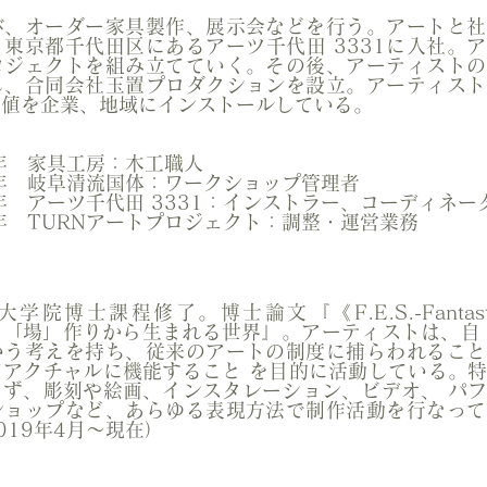
び、オーダー家具製作、展示会などを行う。アートと社
東京都千代田区にあるアーツ千代田 3331に入社。
ロジェクトを組み立てていく。その後、アーティストの
じ、合同会社玉置プロダクションを設立。アーティスト
価値を企業、地域にインストールしている。
10年 家具工房：木工職人
11年 岐阜清流国体：ワークショップ管理者
9年 アーツ千代田 3331：インストラー、コーディネー
2年 ​TURNアートプロジェクト：調整・運営業務
院博士課程修了。博士論文『《F.E.S.-Fantastic E
たな「場」作りから生まれる世界』。アーティストは、自
いう考えを持ち、従来のアートの制度に捕らわれること
てアクチャルに機能すること を目的に活動している。
らず、彫刻や絵画、インスタレーション、ビデオ、 パ
ショップなど、あらゆる表現方法で制作活動を行なって
019年4月〜現在）