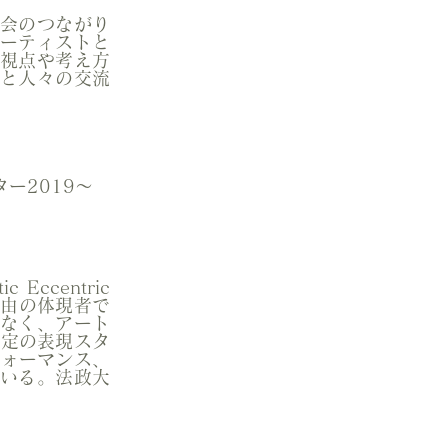
会のつながり
アーティストと
視点や考え方
と人々の交流
ター2019〜
ccentric
 由の体現者で
なく、アート
特定の表現スタ
フォーマンス、
いる。法政大