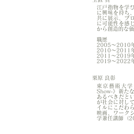
江戸指物を学
に興味を持ち、
共に展示、プ
に可能性を感
から創造的な
職歴
2005〜20
2010〜20
2011〜201
2019〜202
栗原 良彰
東京藝術大学大学
Show-》新
あるべきだと
が社会に対し
イルにこだわ
映画、ワーク
学兼任講師（2